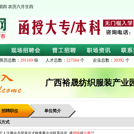
 星期四 农历六月廿四
简历总数：
291169
份 人才总数：
227564
个 企业总数：
20392
个 
广西裕晟纺织服装产业
招聘职位
单位简介
系方式
个人注册会员登录后才能查看企业联系信息, 请
登陆
或
注册
!!!