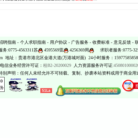
招聘指南
-
个人求职指南
-
用户协议
-
广告服务
-
收费标准
-
意见反馈
-
务:0775-4563311苏
4595569雷
4256369周
求职者服务:0775-325
sina.com 地址：贵港市港北区金港大道(万港城对面) 24小时服务：15977585858 
电信业务经营许可证：
桂B2-20200029
人力资源服务许可证:
4508010000
 特别声明：任何人未经允许不可转载、复制、抄袭本站资料或用于商业用
51La