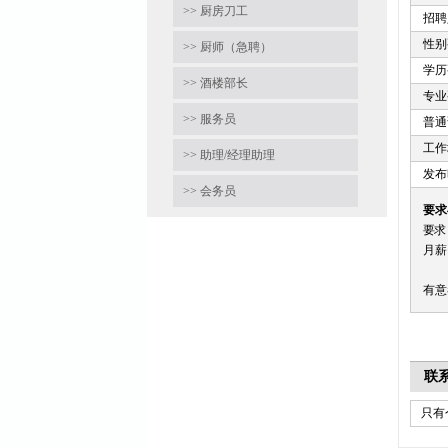
>> 厨房刀工
招聘
性别
>> 厨师（急聘）
学历
>> 酒楼部长
专业
>> 服务员
普通
工作
>> 助理/经理助理
发布时
>> 会务员
要求
要求
月薪
有意者
联
只有