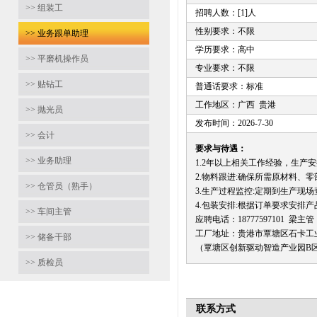
>> 组装工
招聘人数：[1]人
性别要求：不限
>> 业务跟单助理
学历要求：高中
>> 平磨机操作员
专业要求：不限
>> 贴钻工
普通话要求：标准
工作地区：广西 贵港
>> 抛光员
发布时间：2026-7-30
>> 会计
要求与待遇：
>> 业务助理
1.2年以上相关工作经验，生产
2.物料跟进:确保所需原材料、
>> 仓管员（熟手）
3.生产过程监控:定期到生产
4.包装安排:根据订单要求安排
>> 车间主管
应聘电话：18777597101 梁主管
工厂地址：贵港市覃塘区石卡工
>> 储备干部
（覃塘区创新驱动智造产业园B区
>> 质检员
联系方式