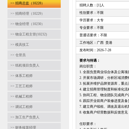
>> 招商总监（10228）
招聘人数：[1]人
性别要求：不限
>> 招商经理（10229）
学历要求：大专
>> 物业经理（10230）
专业要求：不限
>> 物业工程主管(10232)
普通话要求：不限
工作地区：广西 贵港
>> 模具技工
发布时间：2026-7-28
>> 仓管员
要求与待遇：
>> 纸机项目负责人
岗位职责：
1. 全面负责商业综合体及公
>> 体系工程师
2. 开展市场调研，分析区域消
3. 拓展并维护品牌资源库，
>> 工艺工程师
4. 建立招商管理制度和标准
5. 协同工程、物业团队完成商
>> 机械工程师
6. 跟踪开业前商户装修进度及
7. 建立商户续租、调改及退出
>> 调试工程师
8. 收集商户经营数据和反馈意
>> 加工生产负责人
任职要求：
>> 财务核算经理