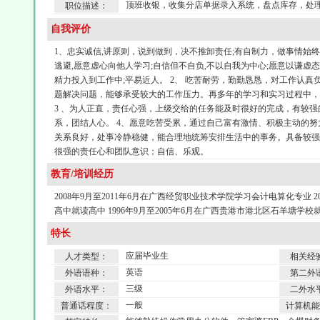
顶班收银，收集分店单据录入系统，盘点库存，处
职位描述：
自我评价
1、忠实诚信,讲原则，说到做到，决不推卸责任;有自制力，做事情始终
逃避,愿意虚心向他人学习;自信但不自负,不以自我为中心;愿意以谦虚态
精力投入到工作中;平易近人。 2、 吃苦耐劳，勤勤恳恳，对工作认
题解决问题，能够承受较大的工作压力。再多年的学习和实习过程中，
3 、为人正直，责任心强，上级交给的任务能及时很好的完成，有较
系，团结人心。 4、愿意吃苦受累，通过自己富有激情、积极主动的
关系良好，处事冷静稳健，能合理地统筹安排生活中的事务。具备较
很强的责任心和团队意识；自信、乐观。
教育/培训经历
2008年9月至2011年6月在广西经贸职业技术学院学习会计电算化专业 2
高中就读高中 1996年9月至2005年6月在广西贵港市港北区石羊塘学
特长
应届毕业生
人才类型：
相关经
英语
外语语种：
第二外
三级
外语水平：
二外水
一般
普通话程度：
计算机能