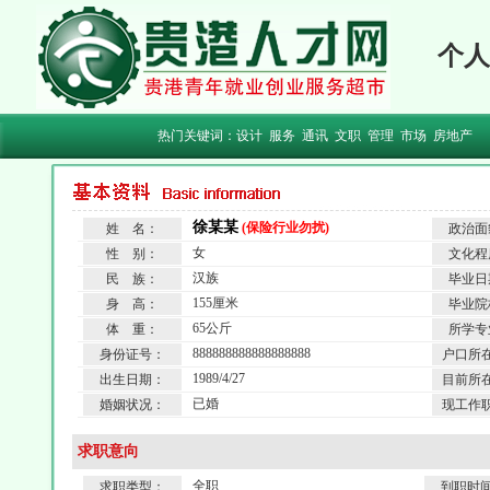
个人
热门关键词：
设计
服务
通讯
文职
管理
市场
房地产
徐某某
(保险行业勿扰)
姓 名：
政治面
女
性 别：
文化程
汉族
民 族：
毕业日
155厘米
身 高：
毕业院
65公斤
体 重：
所学专
888888888888888888
身份证号：
户口所
1989/4/27
出生日期：
目前所
已婚
婚姻状况：
现工作
求职意向
全职
求职类型：
到职时