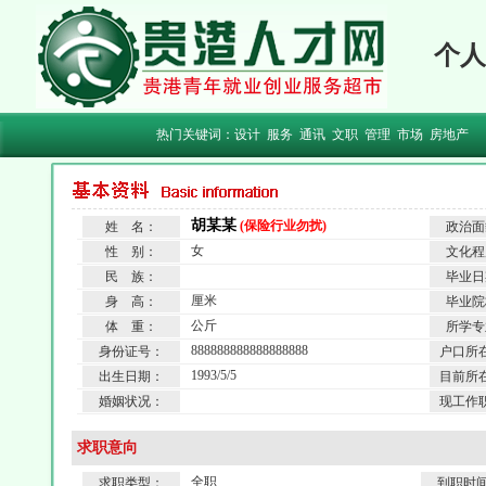
个人
热门关键词：
设计
服务
通讯
文职
管理
市场
房地产
胡某某
(保险行业勿扰)
姓 名：
政治面
女
性 别：
文化程
民 族：
毕业日
厘米
身 高：
毕业院
公斤
体 重：
所学专
888888888888888888
身份证号：
户口所
1993/5/5
出生日期：
目前所
婚姻状况：
现工作
求职意向
全职
求职类型：
到职时