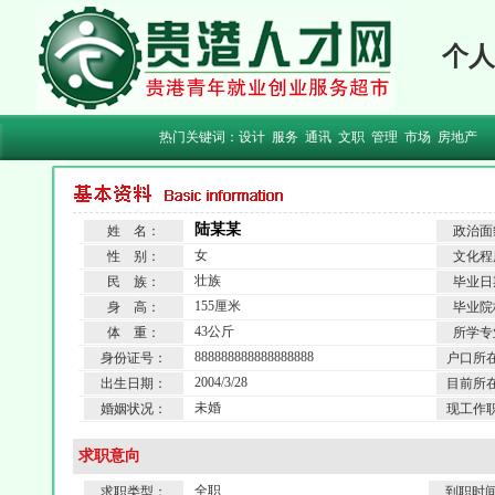
个人
热门关键词：
设计
服务
通讯
文职
管理
市场
房地产
陆某某
姓 名：
政治面
女
性 别：
文化程
壮族
民 族：
毕业日
155厘米
身 高：
毕业院
43公斤
体 重：
所学专
888888888888888888
身份证号：
户口所
2004/3/28
出生日期：
目前所
未婚
婚姻状况：
现工作
求职意向
全职
求职类型：
到职时