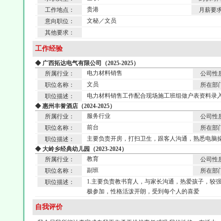
贵港
工作地点：
月薪要
文秘／文员
意向职位：
其他要求：
工作经验
◆ 广西拓达电气有限公司（2025-2025）
电力材料销售
所属行业：
公司性
文员
职位名称：
所在部
电力材料销售工作配合现场施工班组做户表资料录
职位描述：
◆ 惠州丰誉酒店（2024-2025）
服务行业
所属行业：
公司性
前台
职位名称：
所在部
主要负责开房，打扫卫生，跟客人沟通，熟悉电脑
职位描述：
◆ 大岭乡经典幼儿园（2023-2024）
教育
所属行业：
公司性
副班
职位名称：
所在部
1.主要负责教书育人，与家长沟通，热爱孩子，较强
职位描述：
极参加，性格活泼开朗，受到每个人的喜爱
自我评价