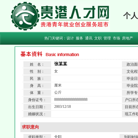
个人
热门关键词：
设计
服务
通讯
文职
管理
市场
房地产
张某某
姓 名：
政治面
女
性 别：
文化程
民 族：
毕业日
厘米
身 高：
毕业院
公斤
体 重：
所学专
888888888888888888
身份证号：
户口所
2003/12/18
出生日期：
目前所
婚姻状况：
现工作
求职意向
全职
求职类型：
到职时