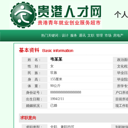
个人
热门关键词：
设计
服务
通讯
文职
管理
市场
房地产
韦某某
姓 名：
政治面
女
性 别：
文化程
壮族
民 族：
毕业日
155厘米
身 高：
毕业院
90公斤
体 重：
所学专
888888888888888888
身份证号：
户口所
1994/2/11
出生日期：
目前所
已婚
婚姻状况：
现工作
求职意向
全职、兼职均可
求职类型：
到职时