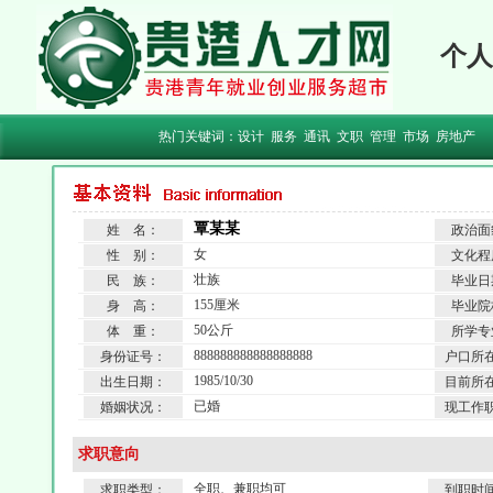
个人
热门关键词：
设计
服务
通讯
文职
管理
市场
房地产
覃某某
姓 名：
政治面
女
性 别：
文化程
壮族
民 族：
毕业日
155厘米
身 高：
毕业院
50公斤
体 重：
所学专
888888888888888888
身份证号：
户口所
1985/10/30
出生日期：
目前所
已婚
婚姻状况：
现工作
求职意向
全职、兼职均可
求职类型：
到职时