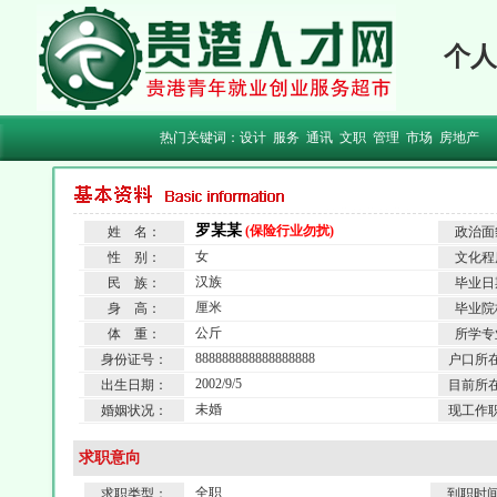
个人
热门关键词：
设计
服务
通讯
文职
管理
市场
房地产
罗某某
(保险行业勿扰)
姓 名：
政治面
女
性 别：
文化程
汉族
民 族：
毕业日
厘米
身 高：
毕业院
公斤
体 重：
所学专
888888888888888888
身份证号：
户口所
2002/9/5
出生日期：
目前所
未婚
婚姻状况：
现工作
求职意向
全职
求职类型：
到职时