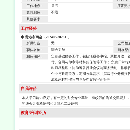
贵港
工作地点：
月薪要
不限
意向职位：
其他要求：
工作经验
◆ 贵港市商会（202408-202511）
无
所属行业：
公司性
综合文员
职位名称：
所在部
负责基础财务工作，包括活税务申报、票据开收、
职位描述：
付、合同与印章等材料的保管等工作； 负责日常行
料归档整理；协助筹备行业会议与商务活动，推动行
企业与政府关系，定期收集需求并撰写行业分析报告
成党建材料撰写与党员档案数字化管理
自我评价
本人学习能力良好，有一定的财会专业基础，有较强的沟通交流能力
初级会计资格证书和计算机二级证书
教育/培训经历