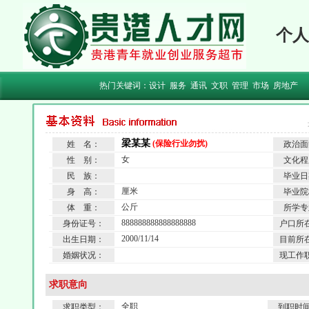
个人
热门关键词：
设计
服务
通讯
文职
管理
市场
房地产
梁某某
(保险行业勿扰)
姓 名：
政治面
女
性 别：
文化程
民 族：
毕业日
厘米
身 高：
毕业院
公斤
体 重：
所学专
888888888888888888
身份证号：
户口所
2000/11/14
出生日期：
目前所
婚姻状况：
现工作
求职意向
全职
求职类型：
到职时