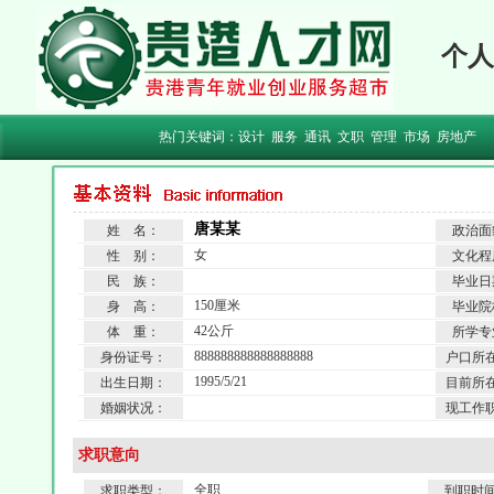
个人
热门关键词：
设计
服务
通讯
文职
管理
市场
房地产
唐某某
姓 名：
政治面
女
性 别：
文化程
民 族：
毕业日
150厘米
身 高：
毕业院
42公斤
体 重：
所学专
888888888888888888
身份证号：
户口所
1995/5/21
出生日期：
目前所
婚姻状况：
现工作
求职意向
全职
求职类型：
到职时