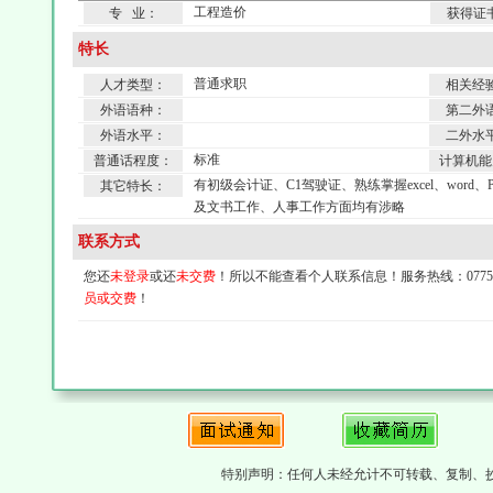
工程造价
专 业：
获得证
特长
普通求职
人才类型：
相关经
外语语种：
第二外
外语水平：
二外水
标准
普通话程度：
计算机能
有初级会计证、C1驾驶证、熟练掌握excel、wor
其它特长：
及文书工作、人事工作方面均有涉略
联系方式
您还
未登录
或还
未交费
！所以不能查看个人联系信息！服务热线：0775-4
员或交费
！
特别声明：任何人未经允计不可转载、复制、