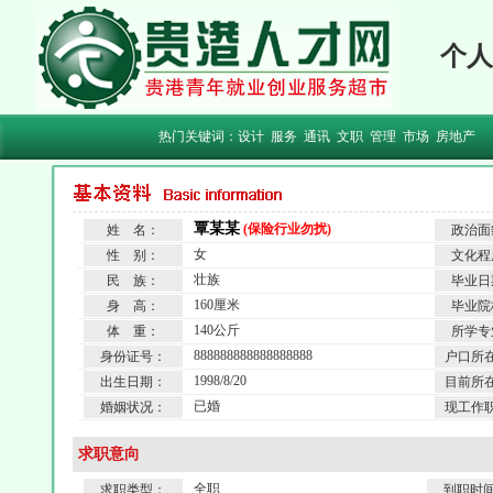
个人
热门关键词：
设计
服务
通讯
文职
管理
市场
房地产
覃某某
(保险行业勿扰)
姓 名：
政治面
女
性 别：
文化程
壮族
民 族：
毕业日
160厘米
身 高：
毕业院
140公斤
体 重：
所学专
888888888888888888
身份证号：
户口所
1998/8/20
出生日期：
目前所
已婚
婚姻状况：
现工作
求职意向
全职
求职类型：
到职时