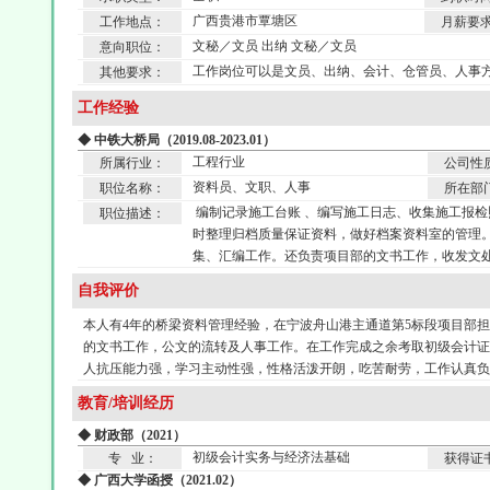
广西贵港市覃塘区
工作地点：
月薪要
文秘／文员 出纳 文秘／文员
意向职位：
工作岗位可以是文员、出纳、会计、仓管员、人事
其他要求：
工作经验
◆ 中铁大桥局（2019.08-2023.01）
工程行业
所属行业：
公司性
资料员、文职、人事
职位名称：
所在部
编制记录施工台账 、编写施工日志、收集施工报检
职位描述：
时整理归档质量保证资料，做好档案资料室的管理
集、汇编工作。还负责项目部的文书工作，收发文
自我评价
本人有4年的桥梁资料管理经验，在宁波舟山港主通道第5标段项目部
的文书工作，公文的流转及人事工作。在工作完成之余考取初级会计证
人抗压能力强，学习主动性强，性格活泼开朗，吃苦耐劳，工作认真负
教育/培训经历
◆ 财政部（2021）
初级会计实务与经济法基础
专 业：
获得证
◆ 广西大学函授（2021.02）