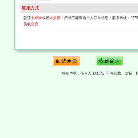
联系方式
您还
未登录
或还
未交费
！所以不能查看个人联系信息！服务热线：0775-4
员或交费
！
特别声明：任何人未经允计不可转载、复制、