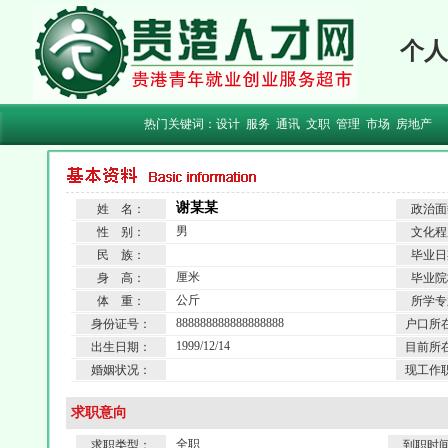
个人
热门关键词：
设计
服务
通讯
文职
管理
市场
房地产
谢某某
姓 名：
政治面
男
性 别：
文化程
民 族：
毕业日
厘米
身 高：
毕业院
公斤
体 重：
所学专
888888888888888888
身份证号：
户口所
1999/12/14
出生日期：
目前所
婚姻状况：
现工作
求职意向
全职
求职类型：
到职时