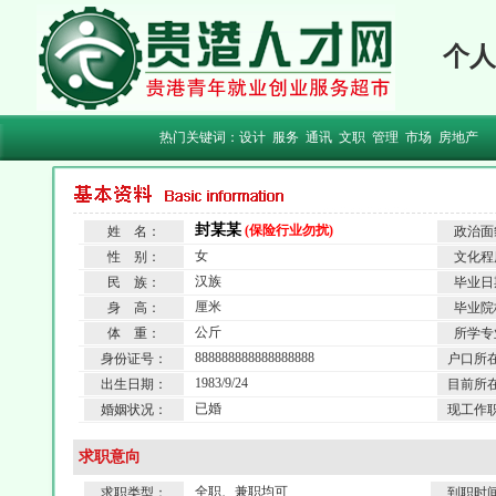
个人
热门关键词：
设计
服务
通讯
文职
管理
市场
房地产
封某某
(保险行业勿扰)
姓 名：
政治面
女
性 别：
文化程
汉族
民 族：
毕业日
厘米
身 高：
毕业院
公斤
体 重：
所学专
888888888888888888
身份证号：
户口所
1983/9/24
出生日期：
目前所
已婚
婚姻状况：
现工作
求职意向
全职、兼职均可
求职类型：
到职时