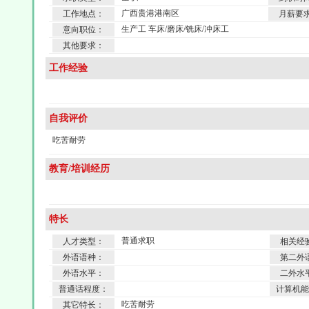
广西贵港港南区
工作地点：
月薪要
生产工 车床/磨床/铣床/冲床工
意向职位：
其他要求：
工作经验
自我评价
吃苦耐劳
教育/培训经历
特长
普通求职
人才类型：
相关经
外语语种：
第二外
外语水平：
二外水
普通话程度：
计算机能
吃苦耐劳
其它特长：