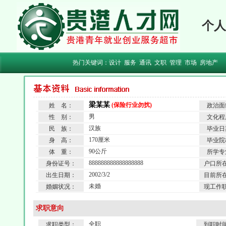
个人
热门关键词：
设计
服务
通讯
文职
管理
市场
房地产
梁某某
(保险行业勿扰)
姓 名：
政治面
男
性 别：
文化程
汉族
民 族：
毕业日
170厘米
身 高：
毕业院
90公斤
体 重：
所学专
888888888888888888
身份证号：
户口所
2002/3/2
出生日期：
目前所
未婚
婚姻状况：
现工作
求职意向
全职
求职类型：
到职时