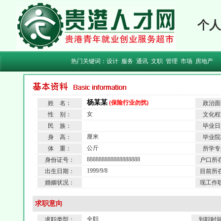
个人
热门关键词：
设计
服务
通讯
文职
管理
市场
房地产
杨某某
(保险行业勿扰)
姓 名：
政治面
女
性 别：
文化程
民 族：
毕业日
厘米
身 高：
毕业院
公斤
体 重：
所学专
888888888888888888
身份证号：
户口所
1999/9/8
出生日期：
目前所
婚姻状况：
现工作
求职意向
全职
求职类型：
到职时