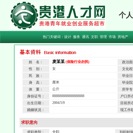
个人
热门关键词：
设计
服务
通讯
文职
管理
市场
房地产
麦某某
(保险行业勿扰)
姓 名：
政治面
女
性 别：
文化程
民 族：
毕业日
厘米
身 高：
毕业院
公斤
体 重：
所学专
888888888888888888
身份证号：
户口所
2004/5/9
出生日期：
目前所
婚姻状况：
现工作
求职意向
全职
求职类型：
到职时