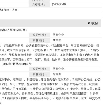
[5000]RMB
月薪要求：
出纳 行政／人事
收起
6年7月至2017年7月）
国有企业
公司性质：
经营部
所在部门：
搜集：梳理政府采购网、公共资源交易中心、行业招标平台、甲方官网招标公告，筛
目，建立招标信息台账。 2.投标报名工作：按公告要求完成线上报名、CA 锁办
证金缴纳、资格预审资料上传，跟进报名审核进度。 3.标书审核与封装：内部交叉审
盖章签字、页码目录；打印、装订、密封、贴封条，准备开标随身携带原件备查。
017年7月至2018年7月）
国有企业
公司性质：
综合办
所在部门：
常行政事务、考勤统计、制度落地，处理各类临时行政工作； 2. 统筹办公用品、办公
的采购、登记、发放、盘点管理，做好成本管控； 3. 负责公司会议筹备、纪要整
户及合作方的接待工作； 4. 维护办公环境及办公设施，对接物业、维修人员，保障
5. 负责行政文件、资料归档，管理公司资质证照，做好年审及到期预警； 6. 协助
、员工福利发放及团建、年会等活动组织； 7. 对接外部相关单位，完成上级交办的
作。