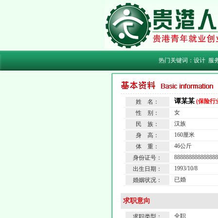
热门关键词：
设计
服
谭某某
(保险行
姓 名：
女
性 别：
汉族
民 族：
160厘米
身 高：
46公斤
体 重：
888888888888888
身份证号：
1993/10/8
出生日期：
已婚
婚姻状况：
求职意向
全职
求职类型：