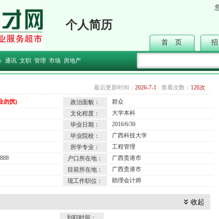
个人简历
首 页
招
务
通讯
文职
管理
市场
房地产
最后更新时间：
2026-7-1
查看次数：
126次
业勿扰)
群众
政治面貌：
大学本科
文化程度：
2016/6/30
毕业日期：
广西科技大学
毕业院校：
工程管理
所学专业：
888
广西贵港市
户口所在地：
广西贵港市
目前所在地：
助理会计师
现工作职位：
收起
到职时间：