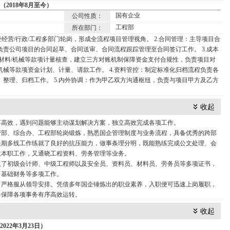
2018年8月至今）
国有企业
公司性质：
工程部
所在部门：
经经营/行政/工程多部门轮岗，形成全流程项目管理视角。 2.合同管理：主导项目合
负责公司项目的合同起草、合同送审、合同流程跟踪管理至合同签订工作。 3.成本
/材料/机械等款项计量核查，建立三方对账机制保障资金支付合规性，负责项目对
机械等款项资金计划、计量、请款工作。 4.资料管控：制定标准化归档流程负责各
、整理、归档工作。 5.内外协调：作为甲乙双方沟通枢纽，负责与项目甲方及乙方
。
收起
事高效，遇到问题能够主动谋划解决方案，独立高效完成各项工作。
营部、综合办、工程部轮岗锻炼，熟悉国企管理制度与业务流程，具备优秀的跨部
长期多线工作练就了良好的抗压能力，做事条理分明，既能熟练完成公文处理、会
政本职工作，又通晓工程资料、劳务管理等业务。
取了初级会计师、中级工程师以及安全员、资料员、材料员、劳务员等多项证书，
、基础财务等多项工作。
，严格服从领导安排。凭借多年国企锤炼出的职业素养，入职便可迅速上岗履职，
力保障各项事务有序高效运转。
收起
22年3月23日）