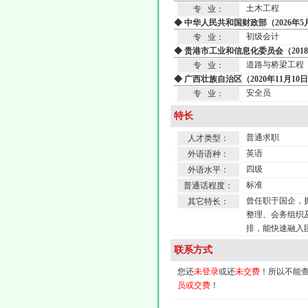
土木工程
专 业：
◆ 中华人民共和国财政部（2026年5
初级会计
专 业：
◆ 贵港市工业和信息化委员会（2018
道路与桥梁工程
专 业：
◆ 广西壮族自治区（2020年11月10
安全员
专 业：
特长
普通求职
人才类型：
英语
外语语种：
四级
外语水平：
标准
普通话程度：
曾任职于国企，
其它特长：
整理、会务组织
排，能快速融入
联系方式
您还
未登录
或还
未交费
！所以不能查看
员或交费
！