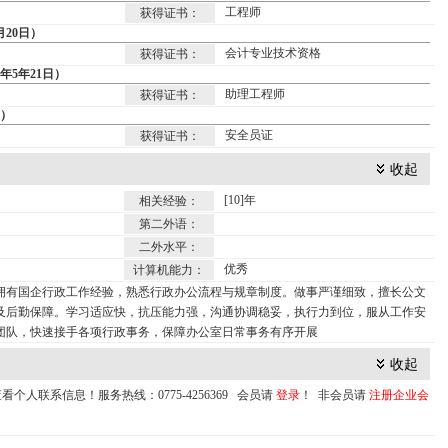
工程师
获得证书：
月20日）
会计专业技术资格
获得证书：
年5年21日）
助理工程师
获得证书：
日）
安全员证
获得证书：
收起
[10]年
相关经验：
第二外语：
二外水平：
优秀
计算机能力：
拥有国企行政工作经验，熟悉行政办公流程与规章制度。做事严谨细致，擅长公文
及后勤保障。学习适应快，抗压能力强，沟通协调稳妥，执行力到位，服从工作安
团队，快速接手各项行政事务，保障办公室日常事务有序开展
收起
个人联系信息！服务热线：0775-4256369 会员请
登录
！ 非会员请
注册企业会