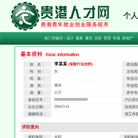
个人
热门关键词：
设计
服务
通讯
文职
管理
市场
房地产
李某某
(保险行业勿扰)
姓 名：
政治面
女
性 别：
文化程
民 族：
毕业日
厘米
身 高：
毕业院
公斤
体 重：
所学专
888888888888888888
身份证号：
户口所
2004/5/14
出生日期：
目前所
婚姻状况：
现工作
求职意向
全职
求职类型：
到职时