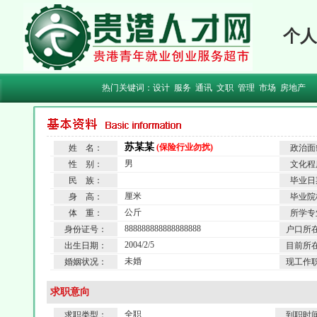
个人
热门关键词：
设计
服务
通讯
文职
管理
市场
房地产
苏某某
(保险行业勿扰)
姓 名：
政治面
男
性 别：
文化程
民 族：
毕业日
厘米
身 高：
毕业院
公斤
体 重：
所学专
888888888888888888
身份证号：
户口所
2004/2/5
出生日期：
目前所
未婚
婚姻状况：
现工作
求职意向
全职
求职类型：
到职时