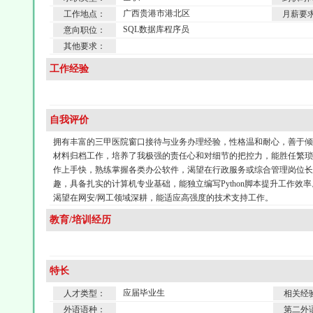
广西贵港市港北区
工作地点：
月薪要
SQL数据库程序员
意向职位：
其他要求：
工作经验
自我评价
拥有丰富的三甲医院窗口接待与业务办理经验，性格温和耐心，善于
材料归档工作，培养了我极强的责任心和对细节的把控力，能胜任繁
作上手快，熟练掌握各类办公软件，渴望在行政服务或综合管理岗位
趣，具备扎实的计算机专业基础，能独立编写Python脚本提升工作
渴望在网安/网工领域深耕，能适应高强度的技术支持工作。
教育/培训经历
特长
应届毕业生
人才类型：
相关经
外语语种：
第二外