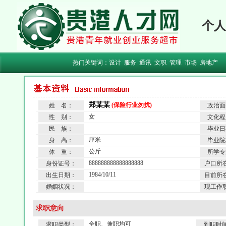
个人
热门关键词：
设计
服务
通讯
文职
管理
市场
房地产
郑某某
(保险行业勿扰)
姓 名：
政治面
女
性 别：
文化程
民 族：
毕业日
厘米
身 高：
毕业院
公斤
体 重：
所学专
888888888888888888
身份证号：
户口所
1984/10/11
出生日期：
目前所
婚姻状况：
现工作
求职意向
全职、兼职均可
求职类型：
到职时