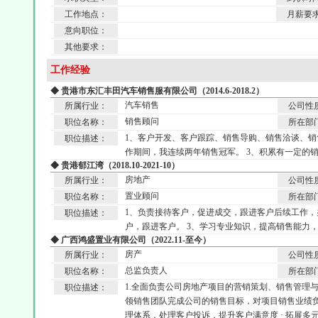
工作地点：
月薪要
意向职位：
其他要求：
工作经验
◆ 贵港市东汇丰田汽车销售服有限公司（2014.6-2018.2）
汽车销售
所属行业：
公司性
销售顾问
职位名称：
所在部
1、客户开发、客户跟踪、销售导购、销售洽谈、销
职位描述：
作期间，我连续两年销售冠军。 3、积累有一定的
◆ 贵港郁江湾（2018.10-2021-10）
房地产
所属行业：
公司性
置业顾问
职位名称：
所在部
1、负责接待客户，促进成交，跟进客户后续工作，
职位描述：
户，跟进客户。 3、学习专业知识，提高销售能力
◆ 广西鸿盛置业有限公司（2022.11-至今）
房产
所属行业：
公司性
总监负责人
职位名称：
所在部
1.全面负责公司房地产项目的营销策划、销售管理
职位描述：
领销售团队完成公司的销售目标，对项目销售业绩负总
理体系，处理客户投诉，提升客户满意度 · 拓展