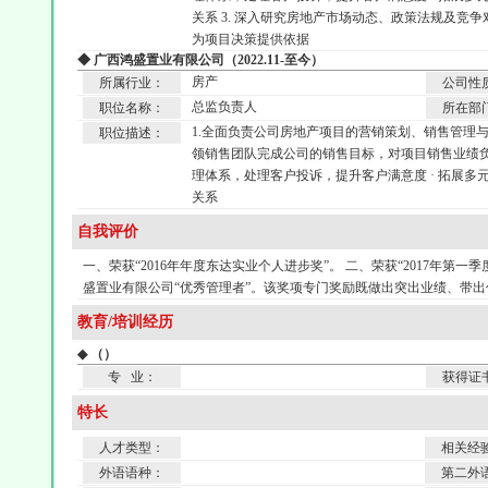
关系 3. 深入研究房地产市场动态、政策法规及竞争
为项目决策提供依据
◆ 广西鸿盛置业有限公司（2022.11-至今）
房产
所属行业：
公司性
总监负责人
职位名称：
所在部
1.全面负责公司房地产项目的营销策划、销售管理
职位描述：
领销售团队完成公司的销售目标，对项目销售业绩负总
理体系，处理客户投诉，提升客户满意度 · 拓展
关系
自我评价
一、荣获“2016年年度东达实业个人进步奖”。 二、荣获“2017年第一季
盛置业有限公司“优秀管理者”。该奖项专门奖励既做出突出业绩、带
教育/培训经历
◆ （）
专 业：
获得证
特长
人才类型：
相关经
外语语种：
第二外