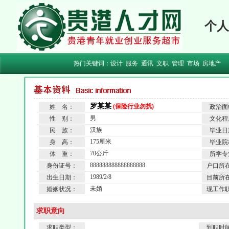
个人
热门关键词：
设计
服务
通讯
文职
管理
市场
房地产
罗某某
(保险行业勿扰)
姓 名：
政治面
男
性 别：
文化程
汉族
民 族：
毕业日
175厘米
身 高：
毕业院
70公斤
体 重：
所学专
888888888888888888
身份证号：
户口所
1989/2/8
出生日期：
目前所
未婚
婚姻状况：
现工作
求职意向
求职类型：
到职时