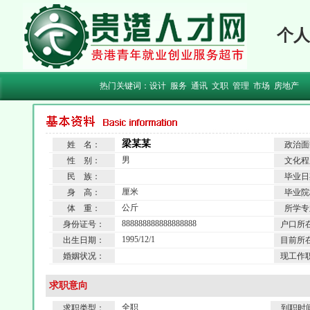
个人
热门关键词：
设计
服务
通讯
文职
管理
市场
房地产
梁某某
姓 名：
政治面
男
性 别：
文化程
民 族：
毕业日
厘米
身 高：
毕业院
公斤
体 重：
所学专
888888888888888888
身份证号：
户口所
1995/12/1
出生日期：
目前所
婚姻状况：
现工作
求职意向
全职
求职类型：
到职时