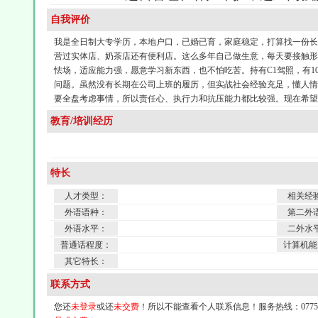
自我评价
我是全日制大专学历，本地户口，已婚已育，家庭稳定，打算找一份长
营过实体店、奶茶店还有便利店。这么多年自己做生意，每天要接触
怯场，适应能力强，愿意学习新东西，也不怕吃苦。持有C1驾照，有1
问题。虽然没有长期在公司上班的履历，但实战社会经验充足，懂人
要全盘考虑事情，所以责任心、执行力和抗压能力都比较强。现在希望
教育/培训经历
特长
人才类型：
相关经
外语语种：
第二外
外语水平：
二外水
普通话程度：
计算机能
其它特长：
联系方式
您还
未登录
或还
未交费
！所以不能查看个人联系信息！服务热线：0775-4