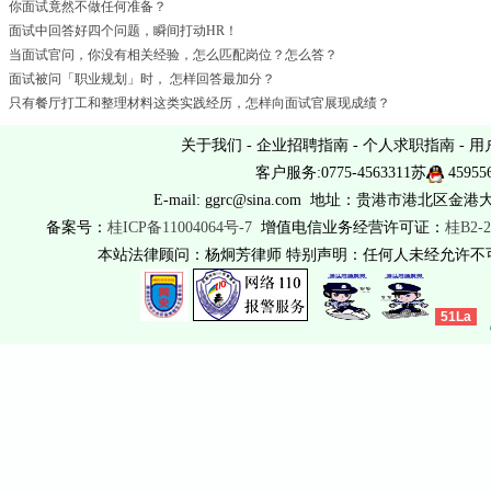
你面试竟然不做任何准备？
面试中回答好四个问题，瞬间打动HR！
当面试官问，你没有相关经验，怎么匹配岗位？怎么答？
面试被问「职业规划」时， 怎样回答最加分？
只有餐厅打工和整理材料这类实践经历，怎样向面试官展现成绩？
关于我们
-
企业招聘指南
-
个人求职指南
-
用
客户服务:0775-4563311苏
45955
E-mail: ggrc@sina.com 地址：贵港市港北区金港
备案号：
桂ICP备11004064号-7
增值电信业务经营许可证：
桂B2-2
本站法律顾问：杨炯芳律师 特别声明：任何人未经允许
51La