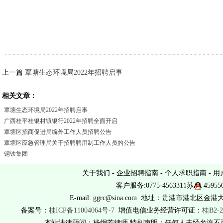
上一篇
覃塘生态环境局2022年招聘启事
相关文章：
覃塘生态环境局2022年招聘启事
广西桂平桂银村镇银行2022年招聘全面开启
覃塘区招商促进局编外工作人员招聘公告
覃塘区应急管理局关于招聘聘用制工作人员的公告
钢铁集团
关于我们
-
企业招聘指南
-
个人求职指南
-
用
客户服务:0775-4563311苏
45955
E-mail: ggrc@sina.com 地址：贵港市港北区金港
备案号：
桂ICP备11004064号-7
增值电信业务经营许可证：
桂B2-2
本站法律顾问：杨炯芳律师 特别声明：任何人未经允许