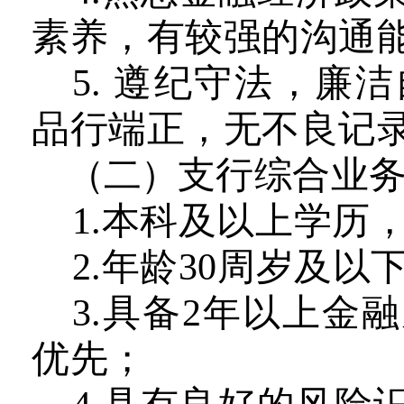
素养，有较强的沟通
5
.
遵纪守法，廉洁
品行
端正，
无不良记
（二）
支行综合业
1.本科及以上学历
2.年龄30周岁
及
以
3.
具备
2年以上金
优先；