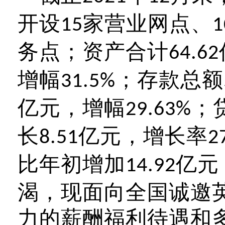
开设
家营业网点、
15
1
务点；资产合计
64.62
增幅
；存款总额
31.5%
亿元，增幅
；
29.63%
长
亿元，增长率
8.51
2
比年初增加
亿元
14.92
渴，现面向全国诚邀
力的薪酬福利待遇和