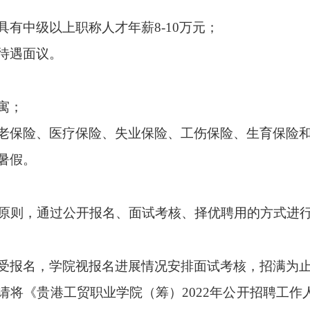
具有中级以上职称人才年薪
8-10
万元；
待遇面议。
寓；
老保险、医疗保险、失业保险、工伤保险、生育保险
假。​
原则，通过公开报名、
面试
考核、择优聘用的方式进
受
报名，
学院视报名进展情况安排面试考核，
招满为
请将《贵港工贸职业学院（筹）
2022
年公开招聘工作