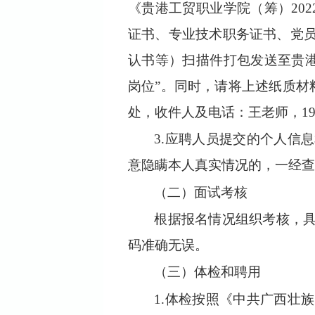
《
贵港工贸职业学院（筹）
202
证书、
专业技术职务证书
、党
认书
等
）扫描件打包发送至贵
岗位”。
同时，请将上述纸质材
处，
收件人及电话：王老师，
1
3.
应聘人员提交的个人信息
意隐瞒本人真实情况的，一经查
（二）
面试
考核
根据报名情况组织考核，
码准确无误。
（三）体检和聘用
1.
体检按照《中共广西壮族