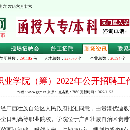
 星期六 农历六月廿六
简历总数：
291185
份 人才总数：
227570
个 企业总数：
20394
个 
职业学院（筹）2022年公开招聘工
作者：www.ggrc.cn 来源： 点击数：7859 更新时间：2022/11/23
是经广西壮族自治区人民政府
批准
同意，由贵港优迪教
办全日制高等职业院校。学院位于广西壮族自治区贵港
丽的西江河畔，毗邻南宁，占地
450
亩，
规划总
投资
8
亿