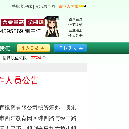
手机客户端
|
贵港房产网
|
贵港人才报
·
设为首页
·
收藏本站
·
企业注册
·
个人注册
招聘职位总数：
77524
个
作人员公告
育投资有限公司投资筹办，贵港
市西江教育园区纬四路与经三路
元人民币，
规划全日制在校生规