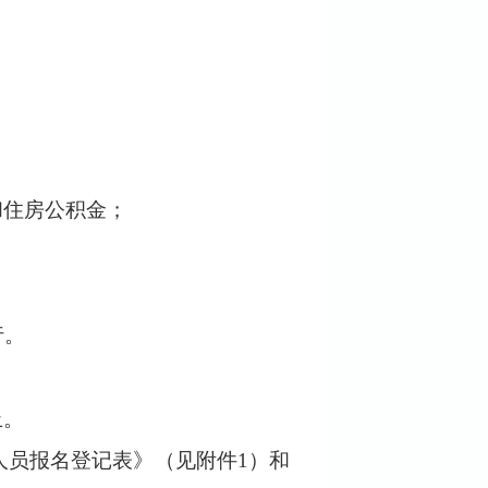
和住房公积金；
行。
止。
人员报名登记表》（
见附件
1
）
和