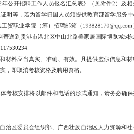
2
年公开招聘工作人员报名汇总表》（
见附件
2
）
及
相
员证明等，
若为留学归国人员须提供教育部留学服务中
港工贸职业学院（筹）招聘邮箱（
193828170@qq.com
料寄送到
贵港市港北区中山北路美家居国际博览城
5
栋
9117530234
。
和材料应当真实、准确、有效。凡提供虚假信息和材
实，即取消考核资格及聘用资格。
具体考核安排将以邮件和电话的形式通知，请务必确保
自治区委员会组织部、广西壮族自治区人力资源和社