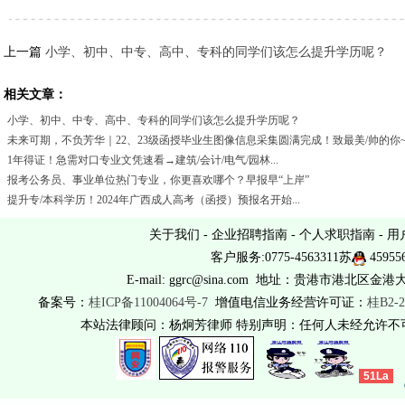
上一篇
小学、初中、中专、高中、专科的同学们该怎么提升学历呢？
相关文章：
小学、初中、中专、高中、专科的同学们该怎么提升学历呢？
未来可期，不负芳华｜22、23级函授毕业生图像信息采集圆满完成！致最美/帅的你
1年得证！急需对口专业文凭速看→建筑/会计/电气/园林...
报考公务员、事业单位热门专业，你更喜欢哪个？早报早“上岸”
提升专/本科学历！2024年广西成人高考（函授）预报名开始...
关于我们
-
企业招聘指南
-
个人求职指南
-
用
客户服务:0775-4563311苏
45955
E-mail: ggrc@sina.com 地址：贵港市港北区金港
备案号：
桂ICP备11004064号-7
增值电信业务经营许可证：
桂B2-2
本站法律顾问：杨炯芳律师 特别声明：任何人未经允许
51La