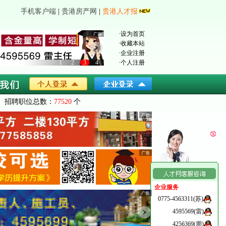
手机客户端
|
贵港房产网
|
贵港人才报
·
设为首页
·
收藏本站
·
企业注册
1
2
3
4
·
个人注册
招聘职位总数：
77520
个
企业服务
0775-4563311(苏)
4595569(雷)
4256369(周)