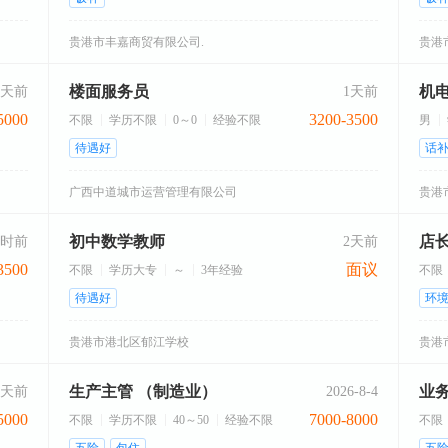
贵港市丰嘉商贸有限公司.
贵港
楼面服务员
1天前
1天前
5000
3200-3500
不限
学历不限
0～0
经验不限
男
待遇好
话
广西中道城市运营管理有限公司
贵港
初中数学教师
店
小时前
2天前
3500
面议
不限
学历大专
～
3年经验
不限
待遇好
环
贵港市港北区郁江学校
贵港
生产主管 （制造业）
业
1天前
2026-8-4
5000
7000-8000
不限
学历不限
40～50
经验不限
不限