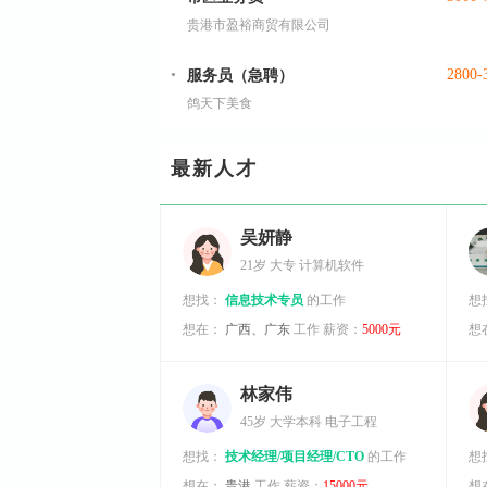
贵港市盈裕商贸有限公司
2800-
服务员（急聘）
鸽天下美食
最新人才
吴妍静
21岁
大专
计算机软件
想找：
信息技术专员
的工作
想
想在：
广西、广东
工作
薪资：
5000元
想
林家伟
45岁
大学本科
电子工程
想找：
技术经理/项目经理/CTO
的工作
想
想在：
贵港
工作
薪资：
15000元
想