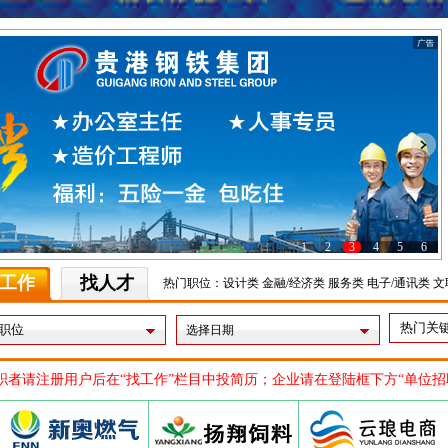
1
2
3
4
5
6
工作
找人才
热门职位：
设计类
金融/经济类
服务类
电子/通讯类
文
选择日期
职者请注册用户后在“找工作”栏目中投简历；企业请在登陆框下方“单位
热线为:0775-4595569、4256369、4563311 投诉电话:18070988188
职者请注册用户后在“找工作”栏目中投简历；企业请在登陆框下方“单位
热线为:0775-4595569、4256369、4563311 投诉电话:18070988188