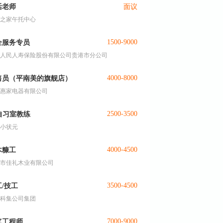
活老师
面议
之家午托中心
1500-9000
企服务专员
人民人寿保险股份有限公司贵港市分公司
4000-8000
售员（平南美的旗舰店）
惠家电器有限公司
2500-3500
I自习室教练
小状元
4000-4500
木糠工
市佳礼木业有限公司
3500-4500
/技工
科集公司集团
7000-9000
气工程师