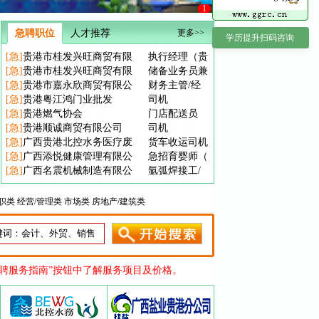
1
急聘职位
人才推荐
更多>>
学历提升扫码咨询
[急]
贵港市桂发兴旺商贸有限
执行经理（贵
[急]
贵港市桂发兴旺商贸有限
储备业务员兼
[急]
贵港市嘉永欣商贸有限公
财务主管/经
[急]
贵港粤江鸿门业批发
司机
[急]
贵港燃气协会
门店配送员
[急]
贵港顺诚商贸有限公司
司机
[急]
广西贵港北控水务医疗废
货车收运司机
[急]
广西添悦健康管理有限公
急招育婴师（
[急]
广西名震机械制造有限公
氩弧焊接工/
职类
经营/管理类
市场类
房地产/建筑类
招聘服务指南”按钮中了解服务项目及价格。
招聘服务指南”按钮中了解服务项目及价格。