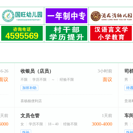
收银员（店员）
司
-6-26
3小时前
面议
面议
不限
学历不限
～
经验不限
男
加班补助
待
喜杨杨便利店
贵港
文员仓管
车
1天前
1天前
6000
3000-4000
女
学历不限
18～40
经验不限
男
饭补
饭