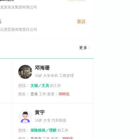
龙派实业集团有限公司
长
面议
云游贸易有限责任公司
更多
邓海珊
34岁
大学本科
工商管理
想找：
文秘／文员
的工作
想在：
贵港
工作
薪资：
3000元
黄宇
24岁
大专
汽车制造
想找：
保险核保／理赔
的工作
想在：
贵港市
工作
薪资：
3000元