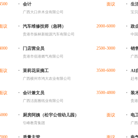
4500
会计
面议
生
广西大口井木业有限公司
宝贝
2000-6000
面议
汽车维修技师（急聘）
政
贵港市振林新能源汽车有限公司
中国
4000
2500-3000
门店营业员
销
贵港市佰港燃气有限公司
广西
3500-6000
面议
茉莉花采摘工
A
广西横州市鸿大农业有限公司
赶考
3500-4800
面议
会计兼文员
装
广西洁面雅纸业有限公司
贵港
5000
厨房阿姨（松宇公馆幼儿园）
面议
电工
引峰教育集团
广西
7000
质量主管
面议
电