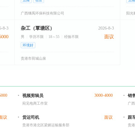
五险
包住
五
广西继禹环保科技有限公司
阳光
杂工（覃塘区）
6-8-3
2026-8-3
5000
面议
男
学历不限
18～55
经验不限
环境好
贵港市荷城山泉
5000
3000-4000
视频剪辑员
销
宛见电商工作室
广西
面议
货运司机
面议
跟
贵港市港北区梁媚运输服务部
贵港