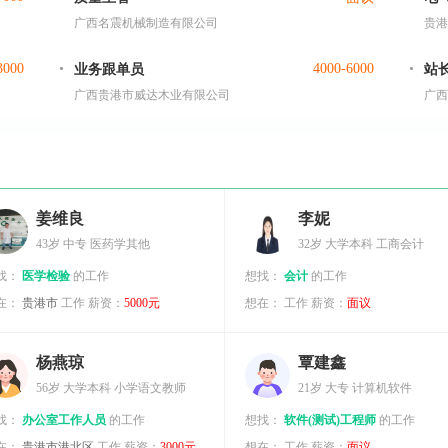
广西名震机械制造有限公司
贵港
3000
4000-6000
业务跟单员
站
广西贵港市威达木业有限公司
广西
姜维良
李妮
43岁
中专
医药学其他
32岁
大学本科
工商会计
找：
医学检验
的工作
想找：
会计
的工作
在：
贵港市
工作
薪资：
5000元
想在：
工作
薪资：
面议
杨燕琼
覃建鑫
56岁
大学本科
小学语文教师
21岁
大专
计算机软件
找：
办公室工作人员
的工作
想找：
软件(测试)工程师
的工作
在：
贵港市港北区
工作
薪资：
3000元
想在：
工作
薪资：
面议