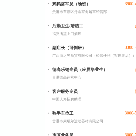
3900-
鸡鸭屠宰员（晚班）
贵港市覃塘区丹鑫家禽屠宰经营部
后勤卫生/清洁工
福宴满堂上门酒席
3300-
副店长（可倒班）
广西博之昱商贸有限公司（松鼠便利（客世界店））
德高乐销专员（应届毕业生）
贵港德高运营中心
客户服务专员
中国人寿招聘助理
3000-
熟手车位工
贵港市康瑞尔运动器材有限公司
3000-
市区业务员