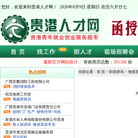
您好，欢迎来到贵港人才网！
2026年8月9日 星期日 农历六月廿七
最新官方网站统计：
有效简历总数：
291186
份 
当前位置：首 页 > 职场资讯 > 浼佷
热点招聘
·
广西宏鹏消防工程有限公司
诚聘:
消防维保技术
·
宛见电商工作室
诚聘:
视频剪辑员
·
广西贵港市圣港门业有限责任公司
诚聘:
急聘门厂生产
销售经理+司机
·
富德生命人寿保险股份有限公司贵港
诚聘:
新人组训岗
银保渠道专员
·
贵港市港北区梁媚运输服务部
诚聘:
货运司机