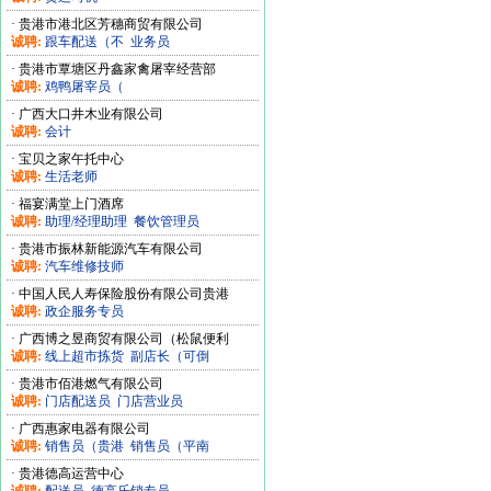
·
贵港市港北区芳穗商贸有限公司
诚聘:
跟车配送（不
业务员
·
贵港市覃塘区丹鑫家禽屠宰经营部
诚聘:
鸡鸭屠宰员（
·
广西大口井木业有限公司
诚聘:
会计
·
宝贝之家午托中心
诚聘:
生活老师
·
福宴满堂上门酒席
诚聘:
助理/经理助理
餐饮管理员
·
贵港市振林新能源汽车有限公司
诚聘:
汽车维修技师
·
中国人民人寿保险股份有限公司贵港
诚聘:
政企服务专员
·
广西博之昱商贸有限公司（松鼠便利
诚聘:
线上超市拣货
副店长（可倒
·
贵港市佰港燃气有限公司
诚聘:
门店配送员
门店营业员
·
广西惠家电器有限公司
诚聘:
销售员（贵港
销售员（平南
·
贵港德高运营中心