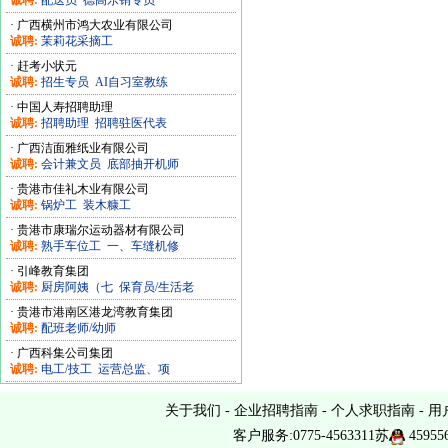
诚聘:
配送员
德高乐销专员
·
广西横州市鸿大农业有限公司
诚聘:
茉莉花采摘工
·
赶考小状元
诚聘:
招生专员
AI自习室教练
·
中国人寿招聘助理
诚聘:
招聘助理
招聘驻医代表
·
广西洁面雅纸业有限公司
诚聘:
会计兼文员
底部抽开机师
·
贵港市佳礼木业有限公司
诚聘:
锅炉工
装木糠工
·
贵港市康瑞尔运动器材有限公司
诚聘:
熟手车位工
一、车缝机修
·
引峰教育集团
诚聘:
厨房阿姨（七
保育员/生活老
·
贵港市港南区港龙湾教育集团
诚聘:
配班老师/幼师
·
广西科集公司集团
诚聘:
电工/技工
运营总监、项
关于我们
-
企业招聘指南
-
个人求职指南
-
用
客户服务:0775-4563311苏
45955