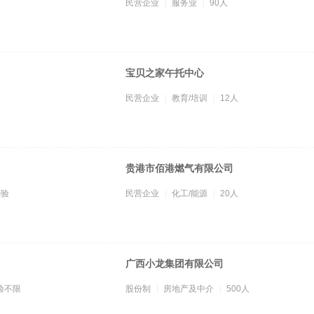
民营企业
服务业
90人
宝贝之家午托中心
民营企业
教育/培训
12人
贵港市佰港燃气有限公司
经验
民营企业
化工/能源
20人
广西小龙集团有限公司
验不限
股份制
房地产及中介
500人