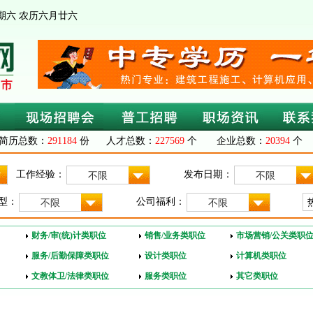
 星期六 农历六月廿六
简历总数：
291184
份 人才总数：
227569
个 企业总数：
20394
个 
工作经验：
发布日期：
不限
不限
型：
公司福利：
不限
不限
财务/审(统)计类职位
销售/业务类职位
市场营销/公关类职
服务/后勤保障类职位
设计类职位
计算机类职位
文教体卫/法律类职位
服务类职位
其它类职位