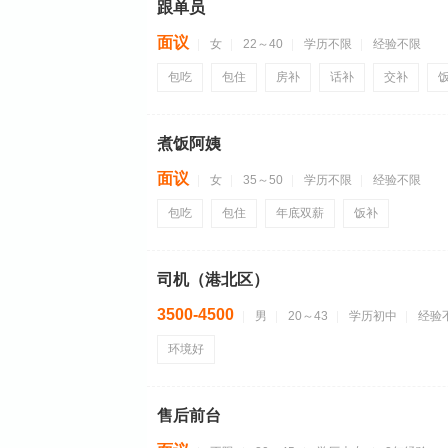
跟单员
面议
女
22～40
学历不限
经验不限
包吃
包住
房补
话补
交补
煮饭阿姨
面议
女
35～50
学历不限
经验不限
包吃
包住
年底双薪
饭补
司机（港北区）
3500-4500
男
20～43
学历初中
经验
环境好
售后前台