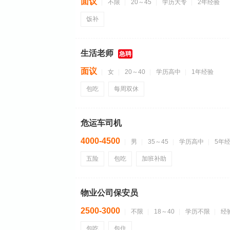
面议
不限
20～45
学历大专
2年经验
饭补
生活老师
急聘
面议
女
20～40
学历高中
1年经验
包吃
每周双休
危运车司机
4000-4500
男
35～45
学历高中
5年
五险
包吃
加班补助
物业公司保安员
2500-3000
不限
18～40
学历不限
经
包吃
包住