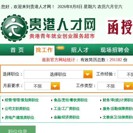
您好，欢迎来到贵港人才网！
2026年8月8日 星期六 农历六月廿六
最新官方网站统计：
有效简历总数：
291182
份 
选择职位：
工作经验：
不
月薪要求：
工作类型：
不限
不限
经营/管理/策划类职位
食品/烹饪/餐饮类职位
财务/审(统)计类职
公司文职类职位
工业/工厂类职位
服务/后勤保障类职
金融/经济类职位
文教体卫/法律类职
房地产/建筑类职位
职位信息