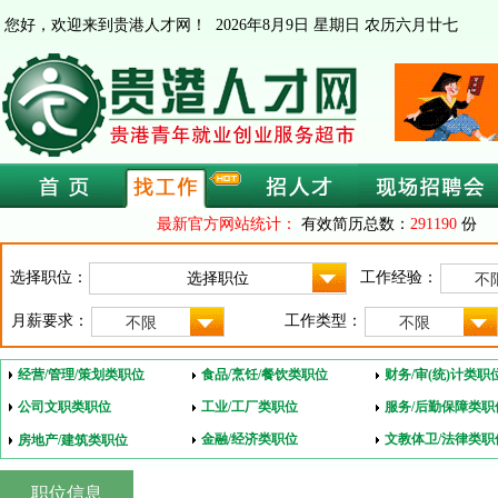
您好，欢迎来到贵港人才网！
2026年8月9日 星期日 农历六月廿七
最新官方网站统计：
有效简历总数：
291190
份 
选择职位：
工作经验：
不
月薪要求：
工作类型：
不限
不限
经营/管理/策划类职位
食品/烹饪/餐饮类职位
财务/审(统)计类职
公司文职类职位
工业/工厂类职位
服务/后勤保障类职
金融/经济类职位
文教体卫/法律类职
房地产/建筑类职位
职位信息