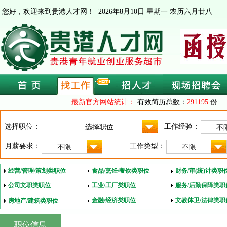
您好，欢迎来到贵港人才网！
2026年8月10日 星期一 农历六月廿八
最新官方网站统计：
有效简历总数：
291195
份 
选择职位：
工作经验：
不
月薪要求：
工作类型：
不限
不限
经营/管理/策划类职位
食品/烹饪/餐饮类职位
财务/审(统)计类职
公司文职类职位
工业/工厂类职位
服务/后勤保障类职
金融/经济类职位
文教体卫/法律类职
房地产/建筑类职位
职位信息