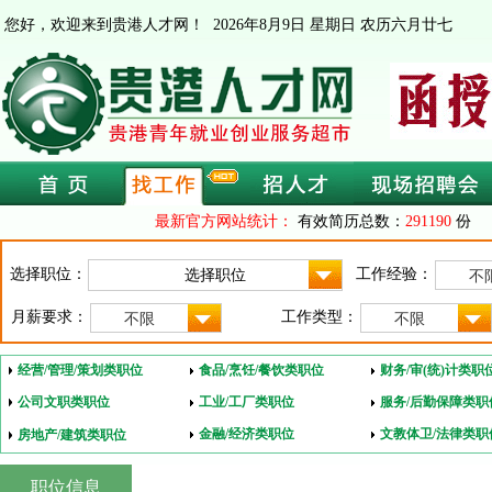
您好，欢迎来到贵港人才网！
2026年8月9日 星期日 农历六月廿七
最新官方网站统计：
有效简历总数：
291190
份 
选择职位：
工作经验：
不
月薪要求：
工作类型：
不限
不限
经营/管理/策划类职位
食品/烹饪/餐饮类职位
财务/审(统)计类职
公司文职类职位
工业/工厂类职位
服务/后勤保障类职
金融/经济类职位
文教体卫/法律类职
房地产/建筑类职位
职位信息