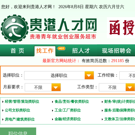
您好，欢迎来到贵港人才网！
2026年8月8日 星期六 农历六月廿六
最新官方网站统计：
有效简历总数：
291185
份 
选择职位：
工作经验：
不
月薪要求：
工作类型：
不限
不限
经营/管理/策划类职位
食品/烹饪/餐饮类职位
财务/审(统)计类职
公司文职类职位
工业/工厂类职位
服务/后勤保障类职
金融/经济类职位
文教体卫/法律类职
房地产/建筑类职位
职位信息