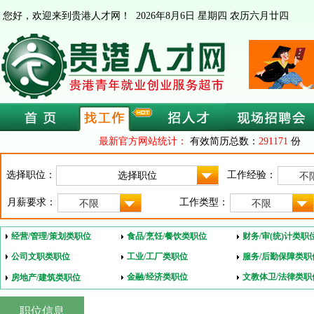
您好，欢迎来到贵港人才网！
2026年8月6日 星期四 农历六月廿四
最新官方网站统计：
有效简历总数：
291171
份 
选择职位：
工作经验：
不
月薪要求：
工作类型：
不限
不限
经营/管理/策划类职位
食品/烹饪/餐饮类职位
财务/审(统)计类职
公司文职类职位
工业/工厂类职位
服务/后勤保障类职
金融/经济类职位
文教体卫/法律类职
房地产/建筑类职位
职位信息